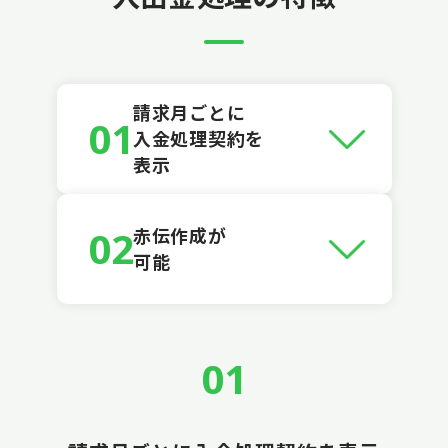
請求月ごとに
01
入金処理契約を
表示
02
赤伝作成が
可能
01