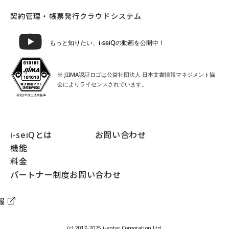
契約管理・帳票発行クラウドシステム
もっと知りたい、i-seiQの動画を公開中！
※ JIIMA認証ロゴは公益社団法人 日本文書情報マネジメント協
会によりライセンスされています。
i-seiQとは
お問い合わせ
機能
料金
パートナー制度お問い合わせ
報
(c) 2017-2025 i-enter Corporation,Ltd.