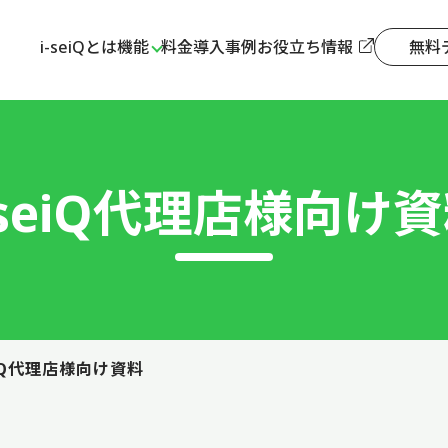
i-seiQとは
機能
料金
導入事例
お役立ち情報
無料
-seiQ代理店様向け
eiQ代理店様向け資料