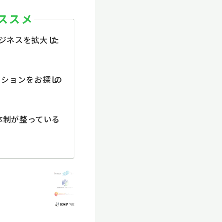
ススメ
ジネスを拡
大し
た
ーションをお
探し
の
用体制が整って
いる